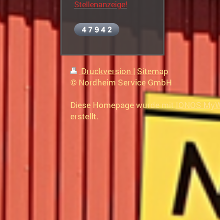
Stellenanzeige
!
Druckversion
|
Sitemap
© Nordheim Service GmbH
Diese Homepage wurde mit
IONOS MyW
erstellt.