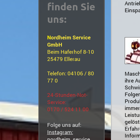
Antrie
finden Sie
Einspa
uns:
N
ordheim Service
GmbH
Beim Haferhof 8-10
25479 Ellerau
Telefon: 04106 / 80
Masch
77 0
ihre A
Schwi
Folgen
24-Stunden-Not-
Produk
Service:
immer 
0170 / 524 11 00
Leistu
gelöst
Folge uns auf:
Erfahr
Instagram:
Infor
nordheim_service