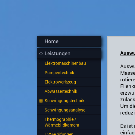
Home
Auswu
Leistungen
Elektromaschinenbau
Auswuc
Masse
Pumpentechnik
rotier
Elektrowerkzeug
Fliehk
Abwassertechnik
erzwu
zuläss
Schwingungstechnik
Um die
Schwingungsanalyse
reduzi
Thermographie /
Wärmebildkamera
Es ist
einfa
UVV-Prüfungen