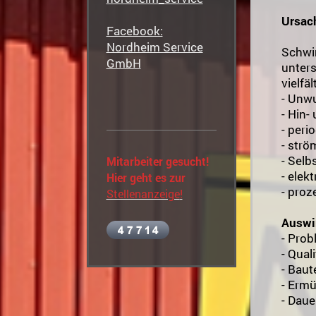
Ursac
Facebook:
Nordheim Service
Schwi
GmbH
unters
vielfäl
- Unw
- Hin
- peri
- str
- Selb
Mitarbeiter gesucht!
- elek
Hier geht es zur
- pro
Stellenanzeige
!
Auswi
- Prob
- Qual
- Baut
- Erm
- Dau