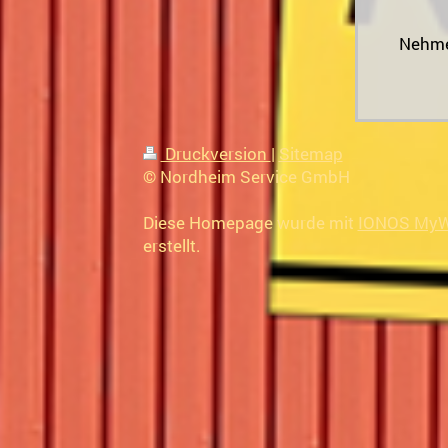
Nehme
Druckversion
|
Sitemap
© Nordheim Service GmbH
Diese Homepage wurde mit
IONOS MyW
erstellt.