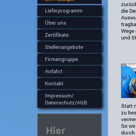
zurück
Lieferprogramm
die De
Auswuc
Über uns
tragba
Wege d
Zertifikate
und S
Stellenangebote
Firmengruppe
Anfahrt
Kontakt
Impressum/
Datenschutz/AGB
Statt 
zu be
verme
So wir
Hier
durch