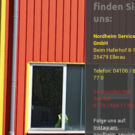
finden S
uns:
N
ordheim Servic
GmbH
Beim Haferhof 8-
25479 Ellerau
Telefon: 04106 / 
77 0
24-Stunden-Not-
Service:
0170 / 524 11 00
Folge uns auf:
Instagram:
nordheim_service