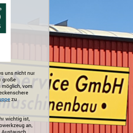
 es uns nicht nur
er große
s möglich, vom
Heckenschere
uppe
zu
r wichtig ist,
trowerkzeug an,
n Austausch