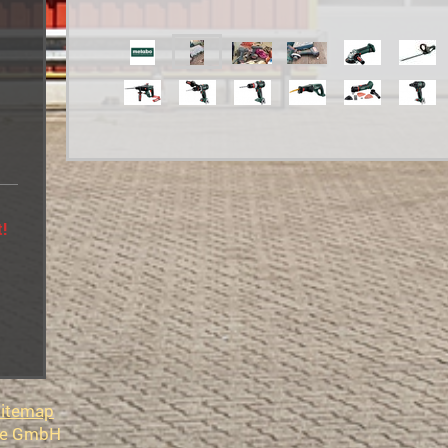
t!
itemap
ce GmbH